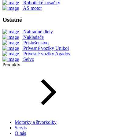
Robotické kosačky
AS motor
Ostatné
Náhradné diely
Nakladače
Príslušenstvo
Prívesné vozíky Unikol
Prívesné vozíky Agados
Selvo
Produkty
Motorky a štvorkolky
Servis
O nás