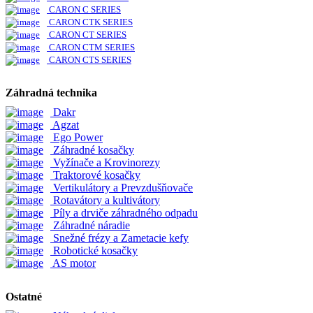
CARON C SERIES
CARON CTK SERIES
CARON CT SERIES
CARON CTM SERIES
CARON CTS SERIES
Záhradná technika
Dakr
Agzat
Ego Power
Záhradné kosačky
Vyžínače a Krovinorezy
Traktorové kosačky
Vertikulátory a Prevzdušňovače
Rotavátory a kultivátory
Píly a drviče záhradného odpadu
Záhradné náradie
Snežné frézy a Zametacie kefy
Robotické kosačky
AS motor
Ostatné