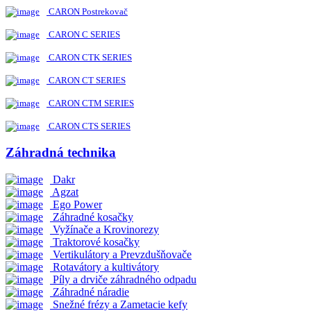
CARON Postrekovač
CARON C SERIES
CARON CTK SERIES
CARON CT SERIES
CARON CTM SERIES
CARON CTS SERIES
Záhradná technika
Dakr
Agzat
Ego Power
Záhradné kosačky
Vyžínače a Krovinorezy
Traktorové kosačky
Vertikulátory a Prevzdušňovače
Rotavátory a kultivátory
Píly a drviče záhradného odpadu
Záhradné náradie
Snežné frézy a Zametacie kefy