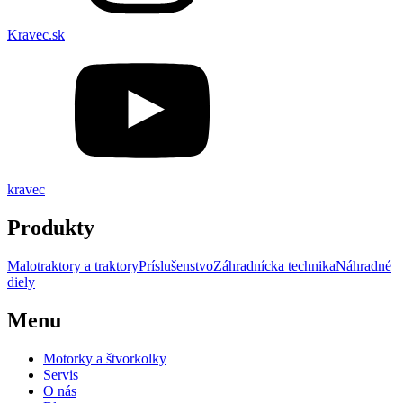
Kravec.sk
kravec
Produkty
Malotraktory a traktory
Príslušenstvo
Záhradnícka technika
Náhradné
diely
Menu
Motorky a štvorkolky
Servis
O nás