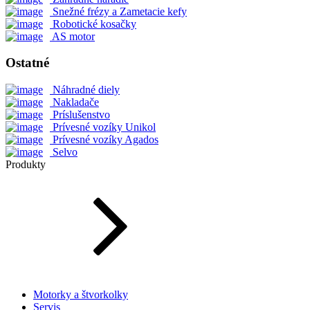
Snežné frézy a Zametacie kefy
Robotické kosačky
AS motor
Ostatné
Náhradné diely
Nakladače
Príslušenstvo
Prívesné vozíky Unikol
Prívesné vozíky Agados
Selvo
Produkty
Motorky a štvorkolky
Servis