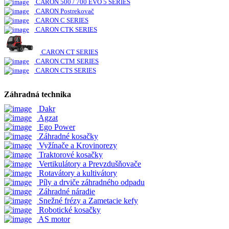
CARON 500 / 700 EVO 5 SERIES
CARON Postrekovač
CARON C SERIES
CARON CTK SERIES
CARON CT SERIES
CARON CTM SERIES
CARON CTS SERIES
Záhradná technika
Dakr
Agzat
Ego Power
Záhradné kosačky
Vyžínače a Krovinorezy
Traktorové kosačky
Vertikulátory a Prevzdušňovače
Rotavátory a kultivátory
Píly a drviče záhradného odpadu
Záhradné náradie
Snežné frézy a Zametacie kefy
Robotické kosačky
AS motor