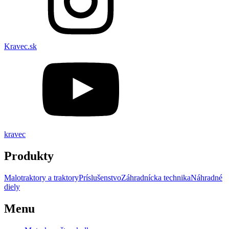
Kravec.sk
kravec
Produkty
Malotraktory a traktory
Príslušenstvo
Záhradnícka technika
Náhradné
diely
Menu