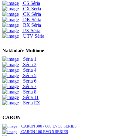
CS Séria
CX Séria
CK Séria
DK Séria
RX Séria
PX Séria
UTV Séria
Nakladače Multione
Séria 1
Séria 2
Séria 4
Séria 5
Séria 6
Séria 7
Séria 8
Séria 11
Séria EZ
CARON
CARON 300 / 600 EVO5 SERIES
CARON 100 EVO 5 SERIES