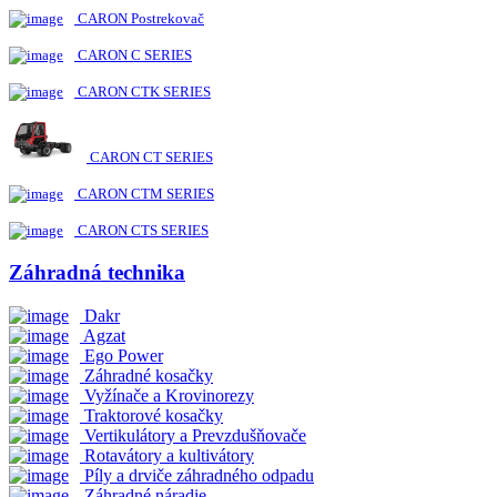
CARON Postrekovač
CARON C SERIES
CARON CTK SERIES
CARON CT SERIES
CARON CTM SERIES
CARON CTS SERIES
Záhradná technika
Dakr
Agzat
Ego Power
Záhradné kosačky
Vyžínače a Krovinorezy
Traktorové kosačky
Vertikulátory a Prevzdušňovače
Rotavátory a kultivátory
Píly a drviče záhradného odpadu
Záhradné náradie