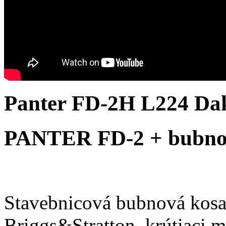
Panter FD-2H L224 Da
PANTER FD-2 + bubno
Stavebnicová bubnová kosa
Briggs&Stratton, krútiaci 