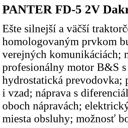
PANTER FD-5 2V Dak
Ešte silnejší a väčší traktor
homologovaným prvkom bud
verejných komunikáciách; 
profesionálny motor B&S s 
hydrostatická prevodovka; p
i vzad; náprava s diferenci
oboch nápravách; elektrický
miesta obsluhy; možnosť bo