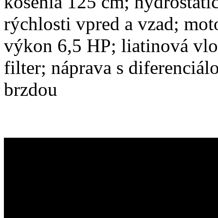
kosenia 125 cm; hydrostati
rýchlosti vpred a vzad; mo
výkon 6,5 HP; liatinová vlo
filter; náprava s diferenci
brzdou