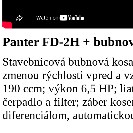
Panter FD-2H + bubno
Stavebnicová bubnová kosa
zmenou rýchlosti vpred a v
190 ccm; výkon 6,5 HP; liat
čerpadlo a filter; záber kos
diferenciálom, automaticko