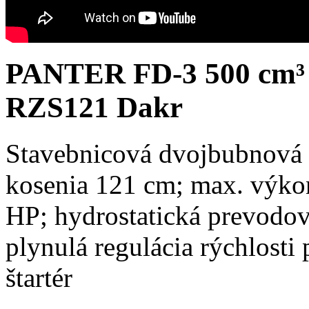
PANTER FD-3 500 cm³ 
RZS121 Dakr
Stavebnicová dvojbubnová 
kosenia 121 cm; max. výko
HP; hydrostatická prevodovk
plynulá regulácia rýchlosti
štartér