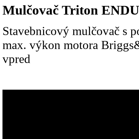
Mulčovač Triton END
Stavebnicový mulčovač s p
max. výkon motora Briggs&S
vpred