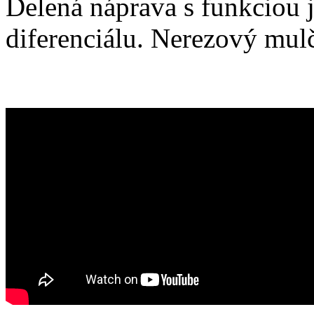
Delená náprava s funkciou 
diferenciálu. Nerezový mulč