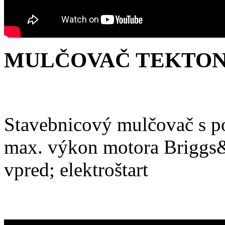
MULČOVAČ TEKTON I
Stavebnicový mulčovač s p
max. výkon motora Briggs&S
vpred; elektroštart