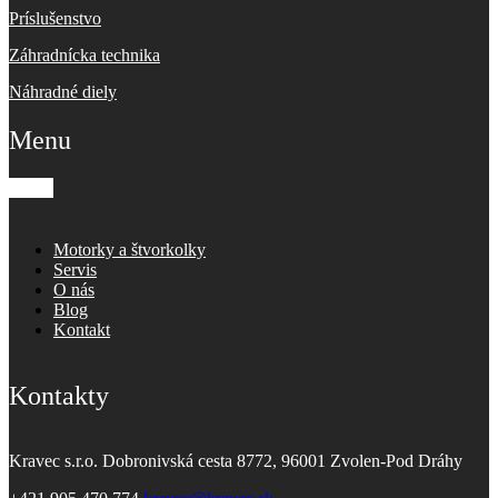
Príslušenstvo
Záhradnícka technika
Náhradné diely
Menu
Motorky a štvorkolky
Servis
O nás
Blog
Kontakt
Kontakty
Kravec s.r.o. Dobronivská cesta 8772, 96001 Zvolen-Pod Dráhy