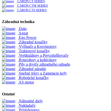
CARON CT SERIES
CARON CTM SERIES
CARON CTS SERIES
Záhradná technika
Dakr
Agzat
Ego Power
Záhradné kosačky
Vyžínače a Krovinorezy
Traktorové kosačky
Vertikulátory a Prevzdušňovače
Rotavátory a kultivátory
Píly a drviče záhradného odpadu
Záhradné náradie
Snežné frézy a Zametacie kefy
Robotické kosačky
AS motor
Ostatné
Náhradné diely
Nakladače
Príslušenstvo