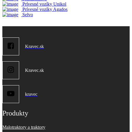
Prívesné vozíky Unikol
Prívesné vozíky Agados
Selvo
Kravec.sk
Kravec.sk
kravec
Produkty
Malotraktory a traktory