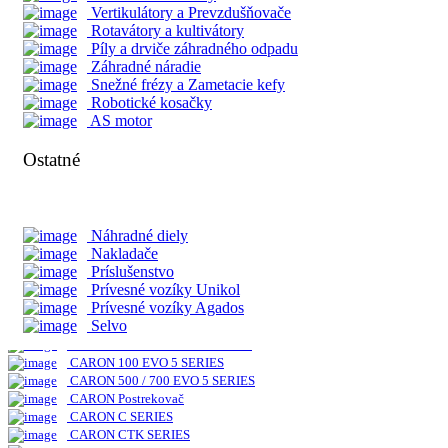
RX Séria
Vertikulátory a Prevzdušňovače
PX Séria
Rotavátory a kultivátory
UTV Séria
Píly a drviče záhradného odpadu
Záhradné náradie
Snežné frézy a Zametacie kefy
Nakladače Multione
Robotické kosačky
AS motor
Séria 1
Séria 2
Ostatné
Séria 4
Séria 5
Séria 6
Séria 7
Séria 8
Náhradné diely
Séria 11
Nakladače
Séria EZ
Príslušenstvo
Prívesné vozíky Unikol
Prívesné vozíky Agados
CARON
Selvo
CARON 300 / 600 EVO5 SERIES
CARON 100 EVO 5 SERIES
CARON 500 / 700 EVO 5 SERIES
CARON Postrekovač
CARON C SERIES
CARON CTK SERIES