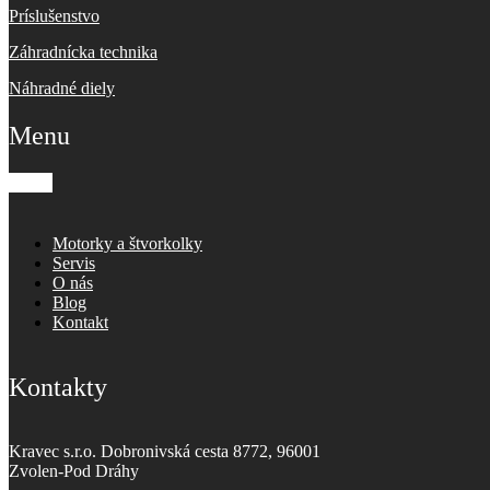
Príslušenstvo
Záhradnícka technika
Náhradné diely
Menu
Motorky a štvorkolky
Servis
O nás
Blog
Kontakt
Kontakty
Kravec s.r.o. Dobronivská cesta 8772, 96001
Zvolen-Pod Dráhy