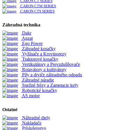
CARON CT SERIES
CARON CTM SERIES
CARON CTS SERIES
Záhradná technika
Dakr
Agzat
Ego Power
Záhradné kosačky
Vyžínače a Krovinorezy
Traktorové kosačky
Vertikulátory a Prevzdušňovače
Rotavátory a kultivátory
Píly a drviče záhradného odpadu
Záhradné náradie
Snežné frézy a Zametacie kefy
Robotické kosačky
AS motor
Ostatné
Náhradné diely
Nakladače
Príslušenstvo