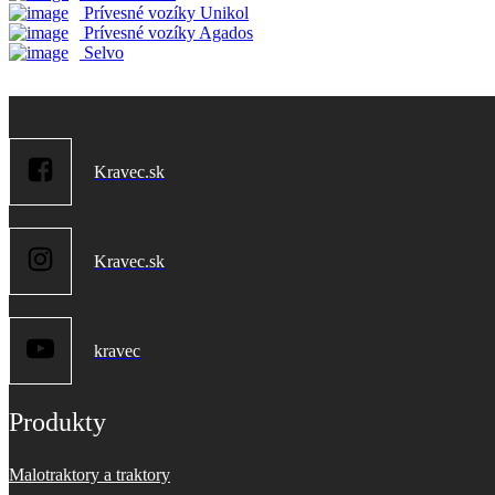
Prívesné vozíky Unikol
Prívesné vozíky Agados
Selvo
Kravec.sk
Kravec.sk
kravec
Produkty
Malotraktory a traktory