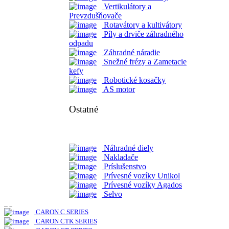
RX Séria
Vertikulátory a
PX Séria
Prevzdušňovače
UTV Séria
Rotavátory a kultivátory
Píly a drviče záhradného
odpadu
Nakladače Multione
Záhradné náradie
Snežné frézy a Zametacie
Séria 1
kefy
Séria 2
Robotické kosačky
Séria 4
AS motor
Séria 5
Séria 6
Ostatné
Séria 7
Séria 8
Séria 11
Séria EZ
Náhradné diely
Nakladače
CARON
Príslušenstvo
CARON 300 / 600 EVO5 SERIES
Prívesné vozíky Unikol
CARON 100 EVO 5 SERIES
Prívesné vozíky Agados
CARON 500 / 700 EVO 5 SERIES
Selvo
CARON Postrekovač
CARON C SERIES
CARON CTK SERIES