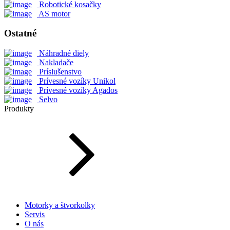
Robotické kosačky
AS motor
Ostatné
Náhradné diely
Nakladače
Príslušenstvo
Prívesné vozíky Unikol
Prívesné vozíky Agados
Selvo
Produkty
Motorky a štvorkolky
Servis
O nás