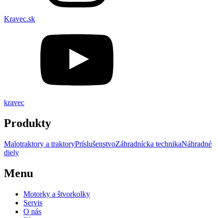
Kravec.sk
kravec
Produkty
Malotraktory a traktory
Príslušenstvo
Záhradnícka technika
Náhradné
diely
Menu
Motorky a štvorkolky
Servis
O nás