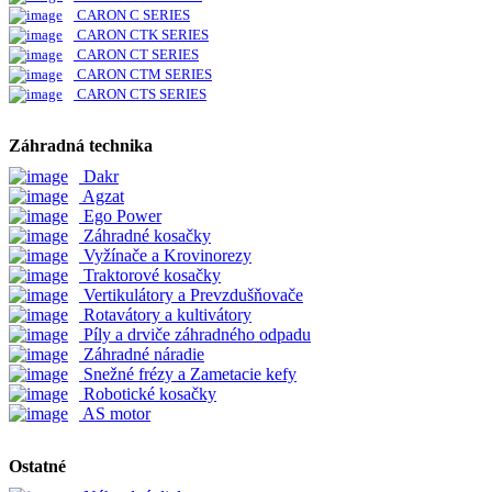
CARON C SERIES
CARON CTK SERIES
CARON CT SERIES
CARON CTM SERIES
CARON CTS SERIES
Záhradná technika
Dakr
Agzat
Ego Power
Záhradné kosačky
Vyžínače a Krovinorezy
Traktorové kosačky
Vertikulátory a Prevzdušňovače
Rotavátory a kultivátory
Píly a drviče záhradného odpadu
Záhradné náradie
Snežné frézy a Zametacie kefy
Robotické kosačky
AS motor
Ostatné