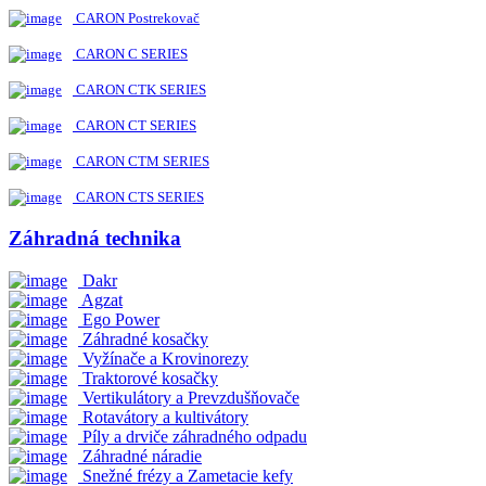
CARON Postrekovač
CARON C SERIES
CARON CTK SERIES
CARON CT SERIES
CARON CTM SERIES
CARON CTS SERIES
Záhradná technika
Dakr
Agzat
Ego Power
Záhradné kosačky
Vyžínače a Krovinorezy
Traktorové kosačky
Vertikulátory a Prevzdušňovače
Rotavátory a kultivátory
Píly a drviče záhradného odpadu
Záhradné náradie
Snežné frézy a Zametacie kefy