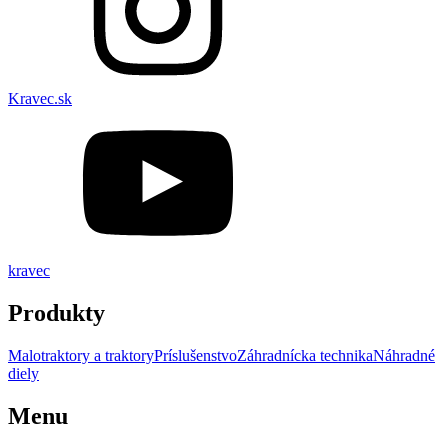
Kravec.sk
kravec
Produkty
Malotraktory a traktory
Príslušenstvo
Záhradnícka technika
Náhradné
diely
Menu