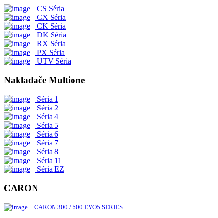
CS Séria
CX Séria
CK Séria
DK Séria
RX Séria
PX Séria
UTV Séria
Nakladače Multione
Séria 1
Séria 2
Séria 4
Séria 5
Séria 6
Séria 7
Séria 8
Séria 11
Séria EZ
CARON
CARON 300 / 600 EVO5 SERIES