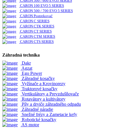
CARON 300 / 600 EVO5 SERIES
CARON 100 EVO 5 SERIES
CARON 500 / 700 EVO 5 SERIES
CARON Postrekovač
CARON C SERIES
CARON CTK SERIES
CARON CT SERIES
CARON CTM SERIES
CARON CTS SERIES
Záhradná technika
Dakr
Agzat
Ego Power
Záhradné kosačky
Vyžínače a Krovinorezy
Traktorové kosačky
Vertikulátory a Prevzdušňovače
Rotavátory a kultivátory
Píly a drviče záhradného odpadu
Záhradné náradie
Snežné frézy a Zametacie kefy
Robotické kosačky
AS motor