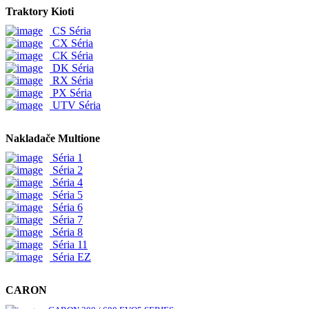
Traktory Kioti
CS Séria
CX Séria
CK Séria
DK Séria
RX Séria
PX Séria
UTV Séria
Nakladače Multione
Séria 1
Séria 2
Séria 4
Séria 5
Séria 6
Séria 7
Séria 8
Séria 11
Séria EZ
CARON