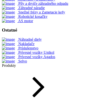
Píly a drviče záhradného odpadu
Záhradné náradie
Snežné frézy a Zametacie kefy
Robotické kosačky
AS motor
Ostatné
Náhradné diely
Nakladače
Príslušenstvo
Prívesné vozíky Unikol
Prívesné vozíky Agados
Selvo
Produkty