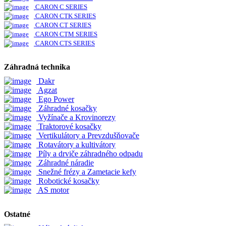
CARON C SERIES
CARON CTK SERIES
CARON CT SERIES
CARON CTM SERIES
CARON CTS SERIES
Záhradná technika
Dakr
Agzat
Ego Power
Záhradné kosačky
Vyžínače a Krovinorezy
Traktorové kosačky
Vertikulátory a Prevzdušňovače
Rotavátory a kultivátory
Píly a drviče záhradného odpadu
Záhradné náradie
Snežné frézy a Zametacie kefy
Robotické kosačky
AS motor
Ostatné