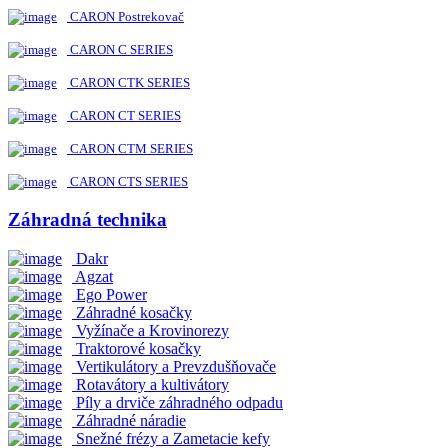
CARON Postrekovač
CARON C SERIES
CARON CTK SERIES
CARON CT SERIES
CARON CTM SERIES
CARON CTS SERIES
Záhradná technika
Dakr
Agzat
Ego Power
Záhradné kosačky
Vyžínače a Krovinorezy
Traktorové kosačky
Vertikulátory a Prevzdušňovače
Rotavátory a kultivátory
Píly a drviče záhradného odpadu
Záhradné náradie
Snežné frézy a Zametacie kefy