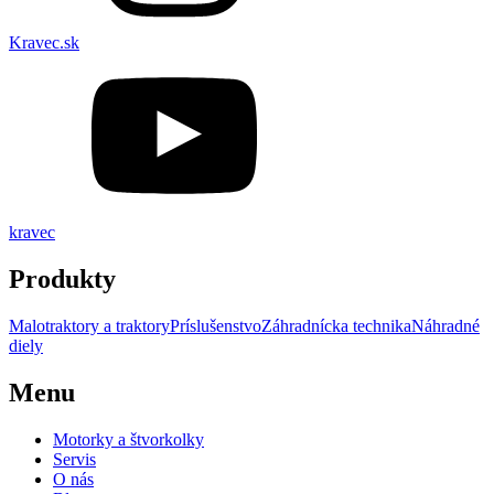
Kravec.sk
kravec
Produkty
Malotraktory a traktory
Príslušenstvo
Záhradnícka technika
Náhradné
diely
Menu
Motorky a štvorkolky
Servis
O nás