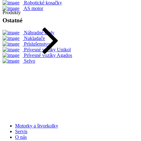
Robotické kosačky
AS motor
Produkty
Ostatné
Náhradné diely
Nakladače
Príslušenstvo
Prívesné vozíky Unikol
Prívesné vozíky Agados
Selvo
Motorky a štvorkolky
Servis
O nás