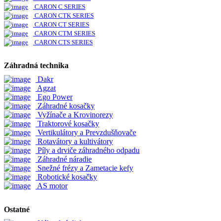
CARON C SERIES
CARON CTK SERIES
CARON CT SERIES
CARON CTM SERIES
CARON CTS SERIES
Záhradná technika
Dakr
Agzat
Ego Power
Záhradné kosačky
Vyžínače a Krovinorezy
Traktorové kosačky
Vertikulátory a Prevzdušňovače
Rotavátory a kultivátory
Píly a drviče záhradného odpadu
Záhradné náradie
Snežné frézy a Zametacie kefy
Robotické kosačky
AS motor
Ostatné