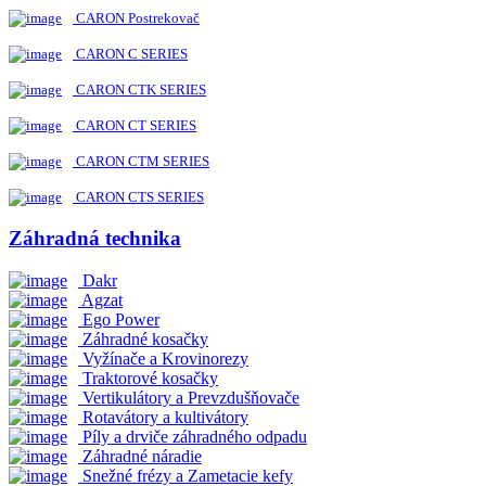
CARON Postrekovač
CARON C SERIES
CARON CTK SERIES
CARON CT SERIES
CARON CTM SERIES
CARON CTS SERIES
Záhradná technika
Dakr
Agzat
Ego Power
Záhradné kosačky
Vyžínače a Krovinorezy
Traktorové kosačky
Vertikulátory a Prevzdušňovače
Rotavátory a kultivátory
Píly a drviče záhradného odpadu
Záhradné náradie
Snežné frézy a Zametacie kefy