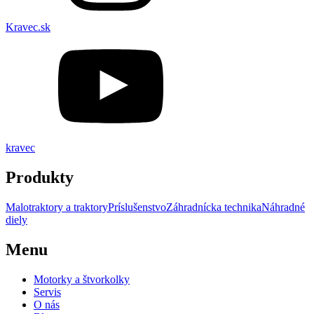
Kravec.sk
kravec
Produkty
Malotraktory a traktory
Príslušenstvo
Záhradnícka technika
Náhradné
diely
Menu
Motorky a štvorkolky
Servis
O nás