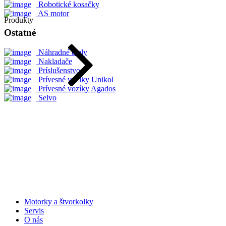
Robotické kosačky
AS motor
Produkty
Ostatné
Náhradné diely
Nakladače
Príslušenstvo
Prívesné vozíky Unikol
Prívesné vozíky Agados
Selvo
Motorky a štvorkolky
Servis
O nás