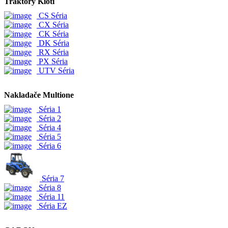
Traktory Kioti
CS Séria
CX Séria
CK Séria
DK Séria
RX Séria
PX Séria
UTV Séria
Nakladače Multione
Séria 1
Séria 2
Séria 4
Séria 5
Séria 6
Séria 7
Séria 8
Séria 11
Séria EZ