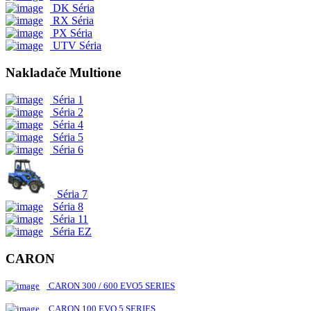
DK Séria
RX Séria
PX Séria
UTV Séria
Nakladače Multione
Séria 1
Séria 2
Séria 4
Séria 5
Séria 6
Séria 7
Séria 8
Séria 11
Séria EZ
CARON
CARON 300 / 600 EVO5 SERIES
CARON 100 EVO 5 SERIES