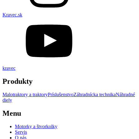
Kravec.sk
kravec
Produkty
Malotraktory a traktory
Príslušenstvo
Záhradnícka technika
Náhradné
diely
Menu
Motorky a štvorkolky
Servis
O nás