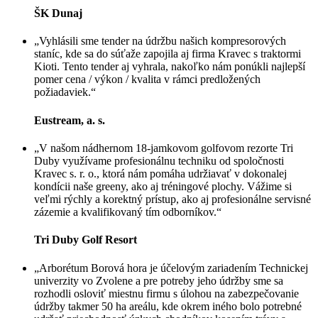
ŠK Dunaj
„Vyhlásili sme tender na údržbu našich kompresorových
staníc, kde sa do súťaže zapojila aj firma Kravec s traktormi
Kioti. Tento tender aj vyhrala, nakoľko nám ponúkli najlepší
pomer cena / výkon / kvalita v rámci predložených
požiadaviek.“
Eustream, a. s.
„V našom nádhernom 18-jamkovom golfovom rezorte Tri
Duby využívame profesionálnu techniku od spoločnosti
Kravec s. r. o., ktorá nám pomáha udržiavať v dokonalej
kondícii naše greeny, ako aj tréningové plochy. Vážime si
veľmi rýchly a korektný prístup, ako aj profesionálne servisné
zázemie a kvalifikovaný tím odborníkov.“
Tri Duby Golf Resort
„Arborétum Borová hora je účelovým zariadením Technickej
univerzity vo Zvolene a pre potreby jeho údržby sme sa
rozhodli osloviť miestnu firmu s úlohou na zabezpečovanie
údržby takmer 50 ha areálu, kde okrem iného bolo potrebné