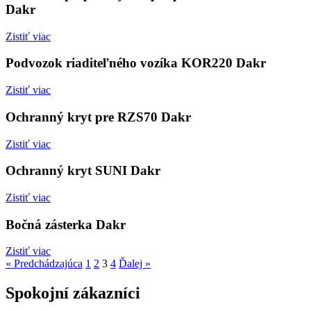
Dakr
Zistiť viac
Podvozok riaditeľného vozíka KOR220 Dakr
Zistiť viac
Ochranný kryt pre RZS70 Dakr
Zistiť viac
Ochranný kryt SUNI Dakr
Zistiť viac
Bočná zásterka Dakr
Zistiť viac
« Predchádzajúca
1
2
3
4
Ďalej »
Spokojní zákazníci