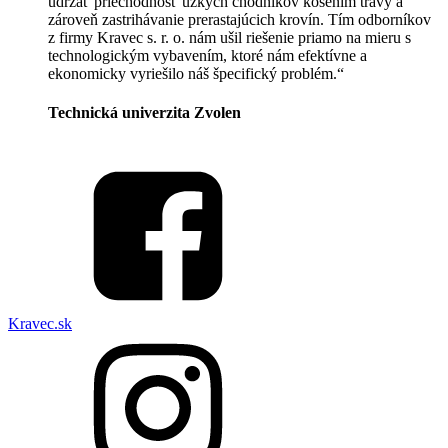
udržať priechodnosť úzkych chodníkov kosením trávy a
zároveň zastrihávanie prerastajúcich krovín. Tím odborníkov
z firmy Kravec s. r. o. nám ušil riešenie priamo na mieru s
technologickým vybavením, ktoré nám efektívne a
ekonomicky vyriešilo náš špecifický problém.“
Technická univerzita Zvolen
Kravec.sk