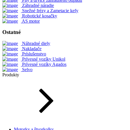
Píly a drviče záhradného odpadu
Záhradné náradie
Snežné frézy a Zametacie kefy
Robotické kosačky
AS motor
Ostatné
Náhradné diely
Nakladače
Príslušenstvo
Prívesné vozíky Unikol
Prívesné vozíky Agados
Selvo
Produkty
Motorky a štvorkolky