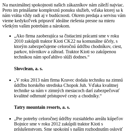
Na maximálnej spokojnosti našich zákazníkov nám záleží najviac.
Preto im prinášame komplexnú ponuku služieb, vďaka ktorej sa k
nám vrátia vždy radi aj v budúcnosti. Okrem predaja a servisu vám
vieme kedykoľvek pripraviť ideálne riešenia presne na mieru
všetkým vašim potrebám a nárokom.
„Ako firma zaoberajúca sa čistiacimi prácami sme v roku
2010 zakúpili traktor Kioti CK22 na komunálne účely, s
ktorým zabezpečujeme celoročnú údržbu chodníkov, ciest,
parkov, trávnikov a záhrad. Traktor Kioti so zakúpenou
technikou nám spoľahlivo slúži dodnes.“
Slovclean, a. s.
„V roku 2013 nám firma Kravec dodala techniku na zimnú
údržbu horského strediska Chopok Juh. Vďaka kvalitnej
technike sa nám v zimných mesiacoch darí zabezpečovať
kvalitné odhrnuté prístupové cesty a chodníky.“
Tatry mountain resorts, a. s.
„Pre potreby celoročnej údržby rozsiahleho areálu kúpeľov
Bojnice sme v roku 2012 zakúpili traktor Kioti s
príslušenstvom. Sme spokojní s naším rozhodnutím osloviť