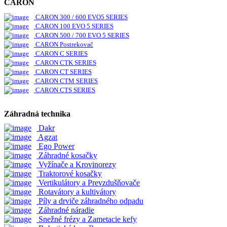
CARON
CARON 300 / 600 EVO5 SERIES
CARON 100 EVO 5 SERIES
CARON 500 / 700 EVO 5 SERIES
CARON Postrekovač
CARON C SERIES
CARON CTK SERIES
CARON CT SERIES
CARON CTM SERIES
CARON CTS SERIES
Záhradná technika
Dakr
Agzat
Ego Power
Záhradné kosačky
Vyžínače a Krovinorezy
Traktorové kosačky
Vertikulátory a Prevzdušňovače
Rotavátory a kultivátory
Píly a drviče záhradného odpadu
Záhradné náradie
Snežné frézy a Zametacie kefy