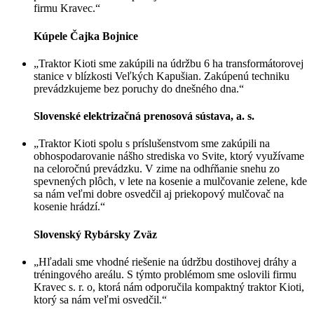
firmu Kravec.“
Kúpele Čajka Bojnice
„Traktor Kioti sme zakúpili na údržbu 6 ha transformátorovej
stanice v blízkosti Veľkých Kapušian. Zakúpenú techniku
prevádzkujeme bez poruchy do dnešného dna.“
Slovenské elektrizačná prenosová sústava, a. s.
„Traktor Kioti spolu s príslušenstvom sme zakúpili na
obhospodarovanie nášho strediska vo Svite, ktorý využívame
na celoročnú prevádzku. V zime na odhŕňanie snehu zo
spevnených plôch, v lete na kosenie a mulčovanie zelene, kde
sa nám veľmi dobre osvedčil aj priekopový mulčovač na
kosenie hrádzí.“
Slovenský Rybársky Zväz
„Hľadali sme vhodné riešenie na údržbu dostihovej dráhy a
tréningového areálu. S týmto problémom sme oslovili firmu
Kravec s. r. o, ktorá nám odporučila kompaktný traktor Kioti,
ktorý sa nám veľmi osvedčil.“